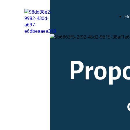
H
Propo