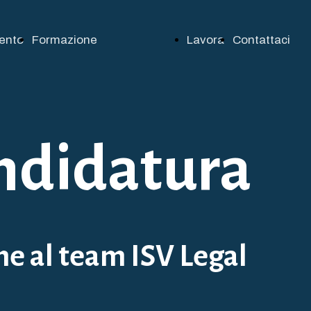
ento
Formazione
Lavora
Contattaci
Gestore della crisi
con
d'impresa
noi
andidatura
(curatore,
commissario
ne al team ISV Legal
giudiziale,