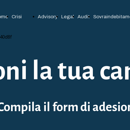
ome
Crisi
Advisory
Legal
Audit
Sovraindebitam
d'impresa
ni la tua c
Compila il form di adesio