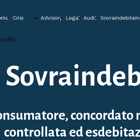
ome
Crisi
Advisory
Legal
Audit
Sovraindebitam
d'impresa
Sovrainde
onsumatore, concordato 
controllata ed esdebita