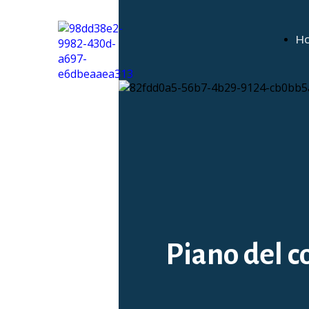
H
Piano del c