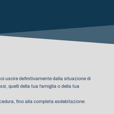
liquidatore e
attestatore)
Gestore della crisi
da
sovraindebitamento
oi uscire definitivamente dalla situazione di
Professionista che
i, quelli della tua famiglia o della tua
rocedura, fino alla completa esdebitazione.
provvede alle