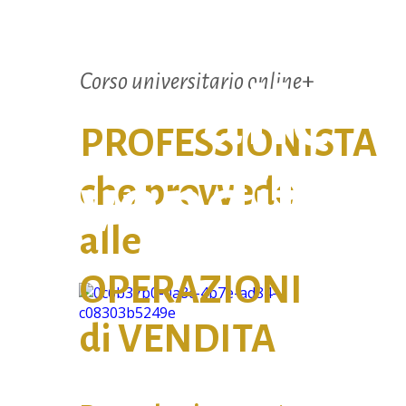
Delegato
Corso universitario online
+
alle
PROFESSIONISTA
vendite
che provvede
alle
OPERAZIONI
di VENDITA