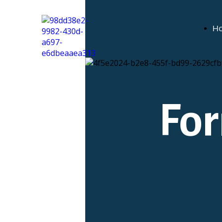
H
For