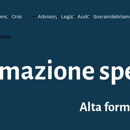
ome
Crisi
Advisory
Legal
Audit
Sovraindebitam
d'impresa
mazione spe
Alta form