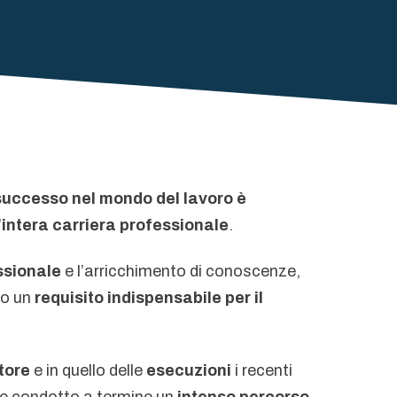
liquidatore e
attestatore)
Gestore della crisi
da
successo nel mondo del lavoro è
l’intera carriera professionale
.
sovraindebitamento
ssionale
e l’arricchimento di conoscenze,
no un
requisito indispensabile per il
Professionista che
provvede alle
tore
e in quello delle
esecuzioni
i recenti